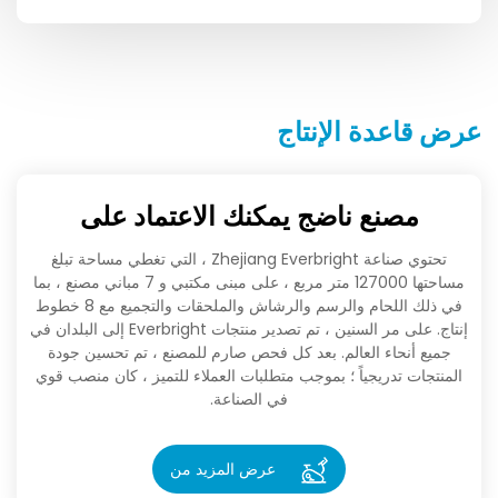
عرض قاعدة الإنتاج
مصنع ناضج يمكنك الاعتماد على
تحتوي صناعة Zhejiang Everbright ، التي تغطي مساحة تبلغ
مساحتها 127000 متر مربع ، على مبنى مكتبي و 7 مباني مصنع ، بما
في ذلك اللحام والرسم والرشاش والملحقات والتجميع مع 8 خطوط
إنتاج. على مر السنين ، تم تصدير منتجات Everbright إلى البلدان في
جميع أنحاء العالم. بعد كل فحص صارم للمصنع ، تم تحسين جودة
المنتجات تدريجياً ؛ بموجب متطلبات العملاء للتميز ، كان منصب قوي
في الصناعة.
عرض المزيد من