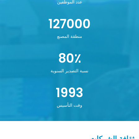
عدد الموظفين
127000
منطقة المصنع
80
٪
نسبة التصدير السنوية
1993
وقت التأسيس
ثقافة الشركات