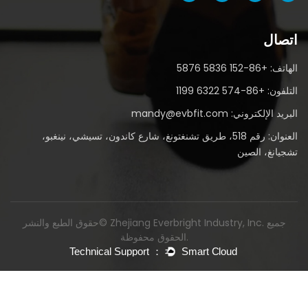
اتصال
الهاتف: +86-152 5836 5876
التلفون: +86-574 6322 1199
البريد الإلكتروني: mandy@evbfit.com
العنوان: رقم 518، طريق تشنغتونغ، شارع كاندون، تسيشي، نينغبو،
تشجيانغ، الصين
حقوق الطبع والنشر© Zhejiang Everbright Industry, Inc. جميع
الحقوق محفوظة.