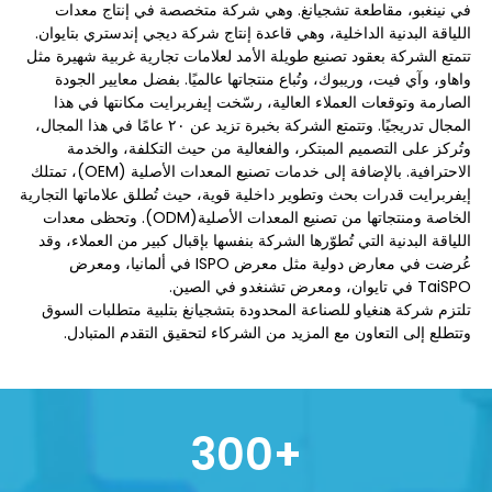
في نينغبو، مقاطعة تشجيانغ. وهي شركة متخصصة في إنتاج معدات
اللياقة البدنية الداخلية، وهي قاعدة إنتاج شركة ديجي إندستري بتايوان.
تتمتع الشركة بعقود تصنيع طويلة الأمد لعلامات تجارية غربية شهيرة مثل
واهاو، وآي فيت، وريبوك، وتُباع منتجاتها عالميًا. بفضل معايير الجودة
الصارمة وتوقعات العملاء العالية، رسّخت إيفربرايت مكانتها في هذا
المجال تدريجيًا. وتتمتع الشركة بخبرة تزيد عن ٢٠ عامًا في هذا المجال،
وتُركز على التصميم المبتكر، والفعالية من حيث التكلفة، والخدمة
الاحترافية. بالإضافة إلى خدمات تصنيع المعدات الأصلية (OEM)، تمتلك
إيفربرايت قدرات بحث وتطوير داخلية قوية، حيث تُطلق علاماتها التجارية
الخاصة ومنتجاتها من تصنيع المعدات الأصلية(ODM). وتحظى معدات
اللياقة البدنية التي تُطوّرها الشركة بنفسها بإقبال كبير من العملاء، وقد
عُرضت في معارض دولية مثل معرض ISPO في ألمانيا، ومعرض
TaiSPO في تايوان، ومعرض تشنغدو في الصين.
تلتزم شركة هنغياو للصناعة المحدودة بتشجيانغ بتلبية متطلبات السوق
وتتطلع إلى التعاون مع المزيد من الشركاء لتحقيق التقدم المتبادل.
300
+